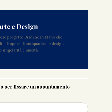
Arte e Design
zioso progetto Di Mano in Mano che
ta di opere di antiquariato e design,
 singolarità e unicità.
i o per fissare un appuntamento