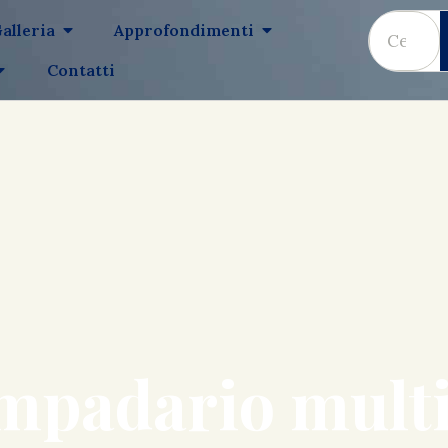
alleria
Approfondimenti
Contatti
mpadario multi