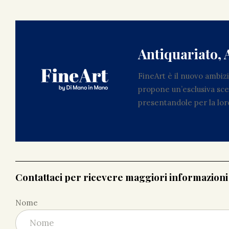
Antiquariato, 
FineArt è il nuovo ambi
propone un’esclusiva scel
presentandole per la loro
Contattaci per ricevere maggiori informazion
Nome