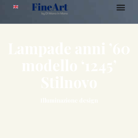
Lampade anni ’60
modello ‘1245’
Stilnovo
Illuminazione design