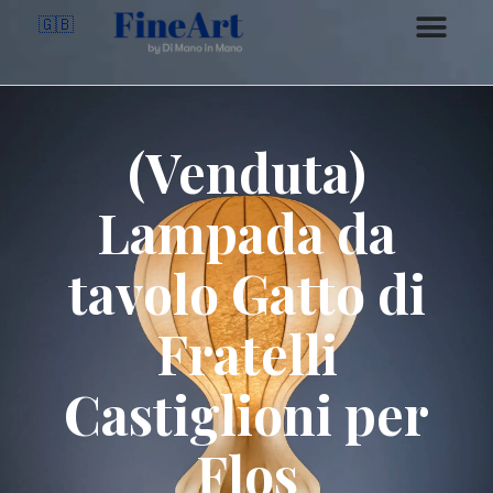
🇬🇧
(Venduta)
Lampada da
tavolo Gatto di
Fratelli
Castiglioni per
Flos