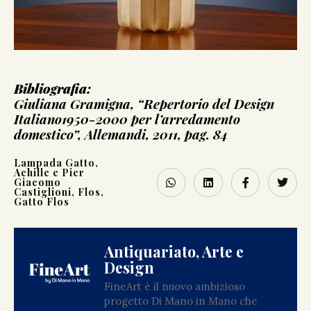
Bibliografia:
Giuliana Gramigna, “Repertorio del Design
Italiano1950-2000 per l’arredamento
domestico”, Allemandi, 2011, pag. 84
Lampada Gatto,
Achille e Pier
Giacomo
Castiglioni, Flos,
Gatto Flos
Antiquariato, Arte e
Design
FineArt è il nuovo ambizioso
progetto Di Mano in Mano che