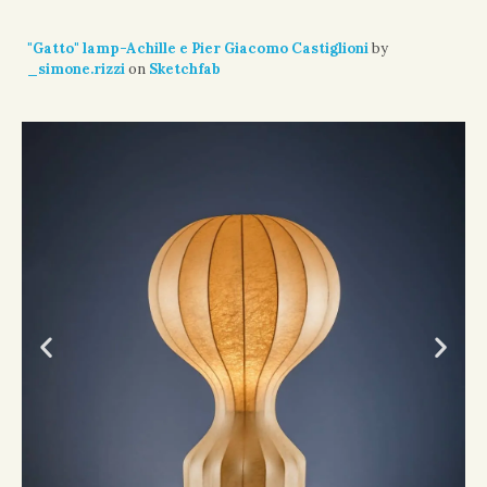
"Gatto" lamp-Achille e Pier Giacomo Castiglioni
by
_simone.rizzi
on
Sketchfab