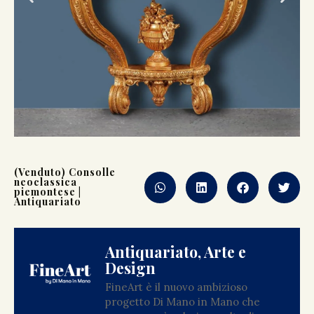
(Venduto) Consolle
neoclassica
piemontese |
Antiquariato
Antiquariato, Arte e
Design
FineArt è il nuovo ambizioso
progetto Di Mano in Mano che