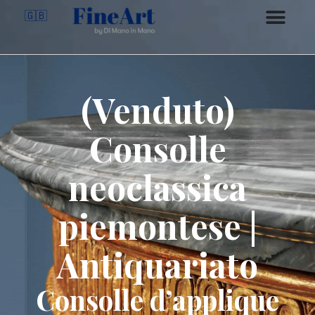
🇬🇧
(Venduto)
Consolle
neoclassica
piemontese |
Antiquariato
Consolle d’applique