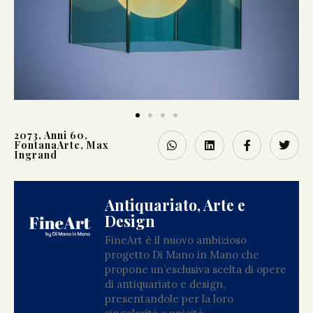
2073
,
Anni 60
,
FontanaArte
,
Max
Ingrand
Antiquariato, Arte e
Design
FineArt è il nuovo ambizioso
progetto Di Mano in Mano che
propone un’esclusiva scelta di opere
di antiquariato e design,
presentandole per la loro