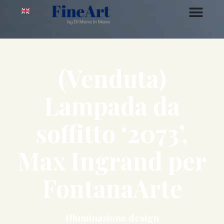
(Venduta)
Lampada da
soffitto ‘2073’,
Max Ingrand per
FontanaArte
Illuminazione design