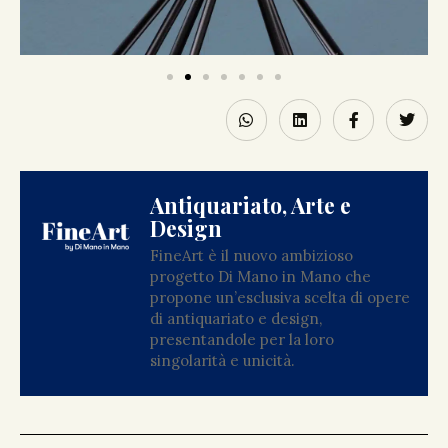
Antiquariato, Arte e
Design
FineArt è il nuovo ambizioso
progetto Di Mano in Mano che
propone un’esclusiva scelta di opere
di antiquariato e design,
presentandole per la loro
singolarità e unicità.