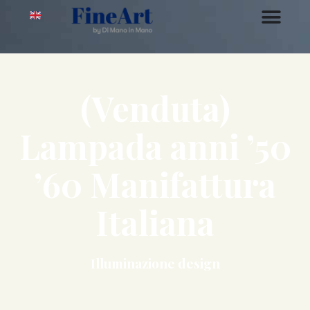
(Venduta)
Lampada anni ’50
’60 Manifattura
Italiana
Illuminazione design