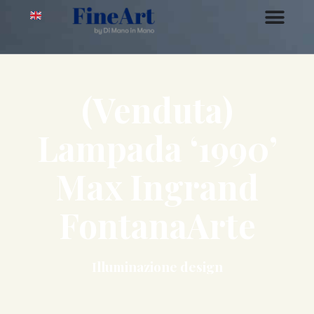
(Venduta)
Lampada ‘1990’
Max Ingrand
FontanaArte
Illuminazione design