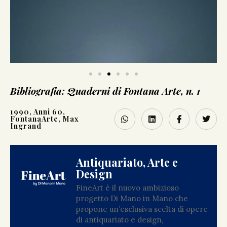
Bibliografia: Quaderni di Fontana Arte, n. 1
1990
,
Anni 60
,
FontanaArte
,
Max
Ingrand
Antiquariato, Arte e
Design
FineArt è il nuovo ambizioso
progetto Di Mano in Mano che
propone un’esclusiva scelta di opere
di antiquariato e design,