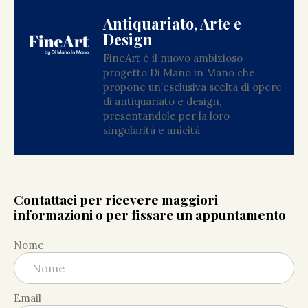
Antiquariato, Arte e
Design
FineArt è il nuovo ambizioso
progetto Di Mano in Mano che
propone un’esclusiva scelta di opere
di antiquariato e design,
presentandole per la loro
singolarità e unicità.
Contattaci per ricevere maggiori
informazioni o per fissare un appuntamento
Nome
Email