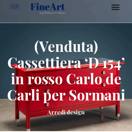
🇬🇧
(Venduta)
Cassettiera ‘D 154’
in rosso Carlo de
Carli per Sormani
Arredi design