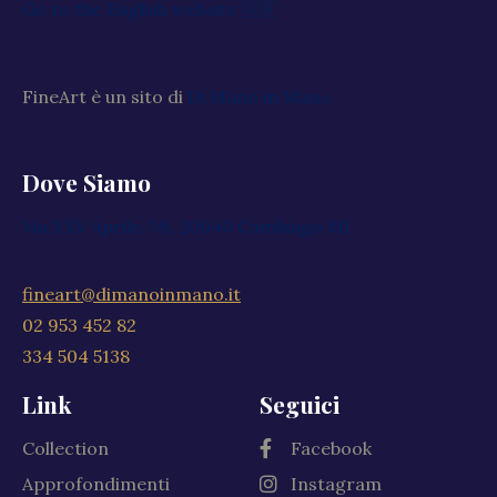
Go to the English website 🇬🇧
FineArt è un sito di
Di Mano in Mano
Dove Siamo
Via XXV Aprile, 59, 20040 Cambiago MI
fineart@dimanoinmano.it
02 953 452 82
334 504 5138
Link
Seguici
Collection
Facebook
Approfondimenti
Instagram