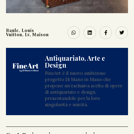
Baule
,
Louis
Vuitton
,
Lv
,
Maison
Antiquariato, Arte e
Design
FineArt è il nuovo ambizioso
progetto Di Mano in Mano che
propone un’esclusiva scelta di opere
di antiquariato e design,
presentandole per la loro
singolarità e unicità.