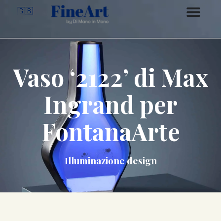
🇬🇧
Vaso ‘2122’ di Max
Ingrand per
FontanaArte
Illuminazione design