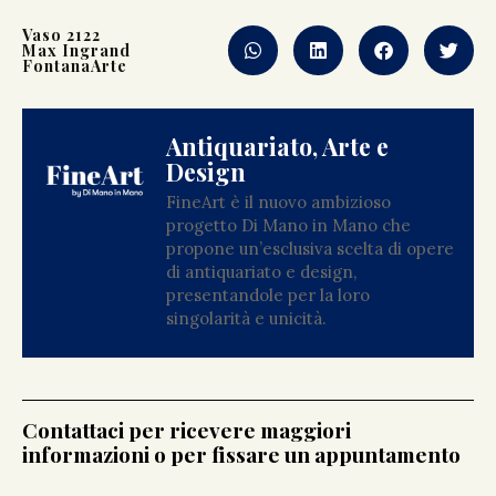
Vaso 2122
Max Ingrand
FontanaArte
Antiquariato, Arte e
Design
FineArt è il nuovo ambizioso
progetto Di Mano in Mano che
propone un’esclusiva scelta di opere
di antiquariato e design,
presentandole per la loro
singolarità e unicità.
Contattaci per ricevere maggiori
informazioni o per fissare un appuntamento