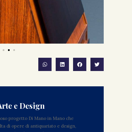
Arte e Design
zioso progetto Di Mano in Mano che
ta di opere di antiquariato e design,