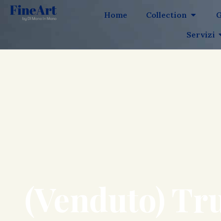
Home
Collection
G
Servizi
(Venduto) Tru