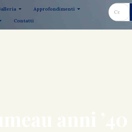
alleria
Approfondimenti
Contatti
meau anni ’40 