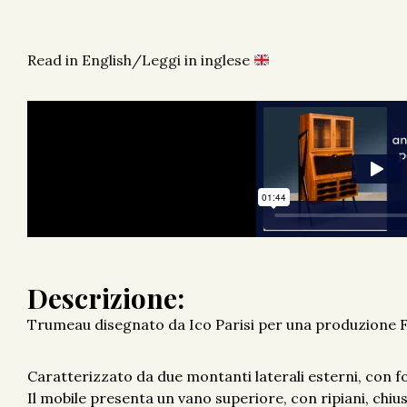
Read in English/Leggi in inglese
Descrizione:
Trumeau disegnato da Ico Parisi per una produzione Fra
Caratterizzato da due montanti laterali esterni, con f
Il mobile presenta un vano superiore, con ripiani, chius