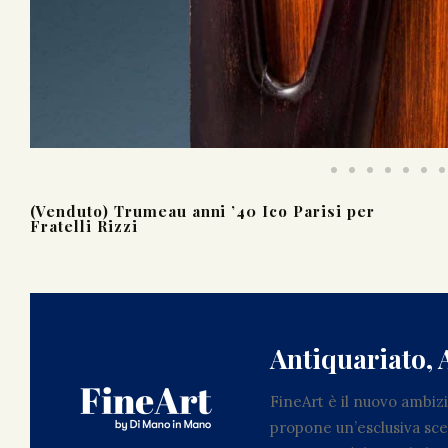
(Venduto) Trumeau anni ’40 Ico Parisi per
Fratelli Rizzi
Antiquariato, 
FineArt è il nuovo ambi
propone un’esclusiva scel