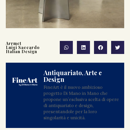
Arrmet
Luigi Saccardo
Italian Design
Antiquariato, Arte e
Design
FineArt è il nuovo ambizioso
progetto Di Mano in Mano che
propone un’esclusiva scelta di opere
di antiquariato e design,
presentandole per la loro
singolarità e unicità.