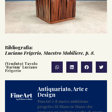
Bibliografia:
Luciano Frigerio, Maestro Mobiliere, p. 8.
(Venduto) Tavolo
‘Barium’ Luciano
Frigerio
Antiquariato, Arte e
Design
FineArt è il nuovo ambizioso
progetto Di Mano in Mano che
propone un’esclusiva scelta di opere