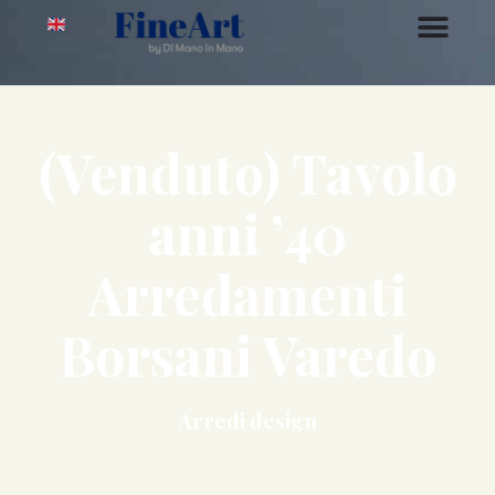
(Venduto) Tavolo
anni ’40
Arredamenti
Borsani Varedo
Arredi design