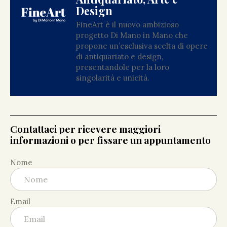
Design
FineArt è il nuovo ambizioso
progetto Di Mano in Mano che
propone un’esclusiva scelta di opere
di antiquariato e design,
presentandole per la loro
singolarità e unicità.
Contattaci per ricevere maggiori
informazioni o per fissare un appuntamento
Nome
Email