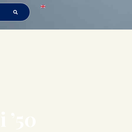
i ’50