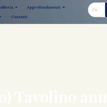
alleria
Approfondimenti
Contatti
o) Tavolino ann