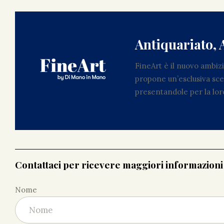
Antiquariato, 
FineArt è il nuovo ambi
propone un’esclusiva scel
presentandole per la loro
Contattaci per ricevere maggiori informazion
Nome