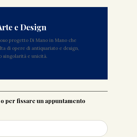
Arte e Design
zioso progetto Di Mano in Mano che
ta di opere di antiquariato e design,
 singolarità e unicità.
i o per fissare un appuntamento