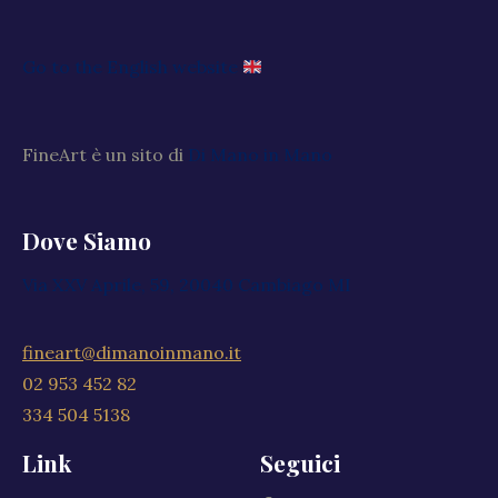
Go to the English website
FineArt è un sito di
Di Mano in Mano
Dove Siamo
Via XXV Aprile, 59, 20040 Cambiago MI
fineart@dimanoinmano.it
02 953 452 82
334 504 5138
Link
Seguici