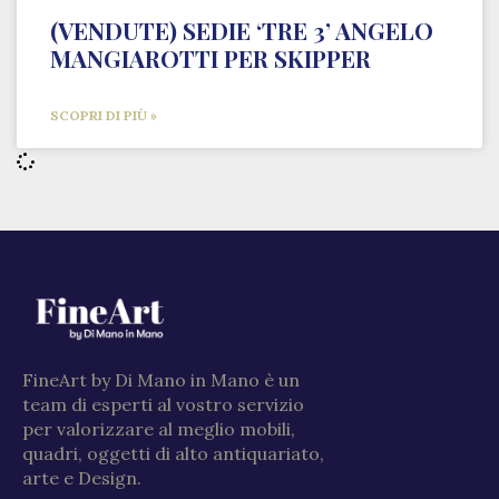
(VENDUTE) SEDIE ‘TRE 3’ ANGELO
MANGIAROTTI PER SKIPPER
SCOPRI DI PIÙ »
FineArt by Di Mano in Mano è un
team di esperti al vostro servizio
per valorizzare al meglio mobili,
quadri, oggetti di alto antiquariato,
arte e Design.