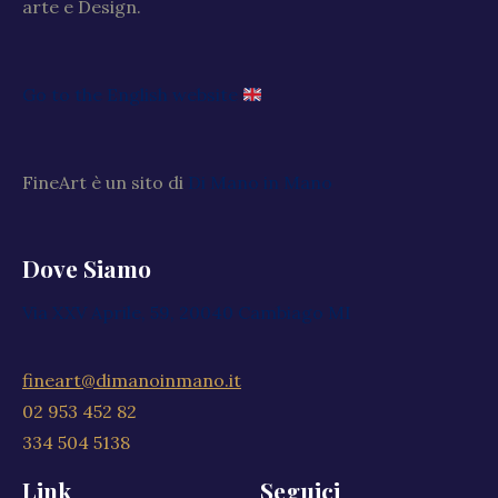
arte e Design.
Go to the English website
FineArt è un sito di
Di Mano in Mano
Dove Siamo
Via XXV Aprile, 59, 20040 Cambiago MI
fineart@dimanoinmano.it
02 953 452 82
334 504 5138
Link
Seguici