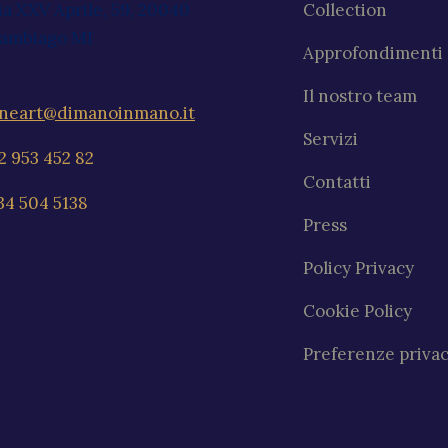
ia XXV Aprile, 59, 20040
Collection
ambiago MI
Approfondimenti
Il nostro team
ineart@dimanoinmano.it
Servizi
2 953 452 82
Contatti
34 504 5138
Press
Policy Privacy
Cookie Policy
Preferenze priva