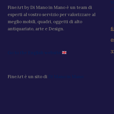
V
FineArt by Di Mano in Mano è un team di
C
esperti al vostro servizio per valorizzare al
meglio mobili, quadri, oggetti di alto
f
antiquariato, arte e Design.
0
3
Go to the English website
FineArt è un sito di
Di Mano in Mano