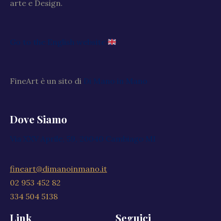
arte e Design.
Go to the English website
FineArt è un sito di
Di Mano in Mano
Dove Siamo
Via XXV Aprile, 59, 20040 Cambiago MI
fineart@dimanoinmano.it
02 953 452 82
334 504 5138
Link
Seguici