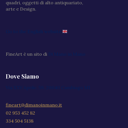
quadri, oggetti di alto antiquariato,
arte e Design.
Go to the English website
FineArt è un sito di
Di Mano in Mano
Dove Siamo
Via XXV Aprile, 59, 20040 Cambiago MI
fineart@dimanoinmano.it
02 953 452 82
334 504 5138