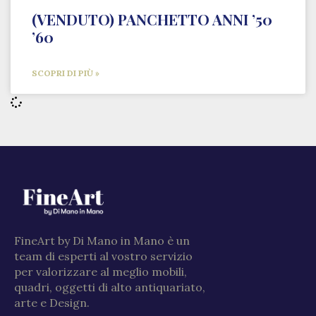
(VENDUTO) PANCHETTO ANNI ’50
’60
SCOPRI DI PIÙ »
FineArt by Di Mano in Mano è un
team di esperti al vostro servizio
per valorizzare al meglio mobili,
quadri, oggetti di alto antiquariato,
arte e Design.