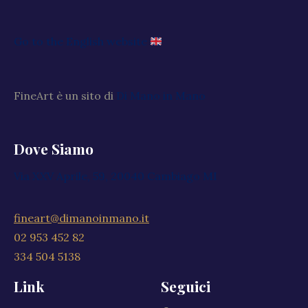
Go to the English website
FineArt è un sito di
Di Mano in Mano
Dove Siamo
Via XXV Aprile, 59, 20040 Cambiago MI
fineart@dimanoinmano.it
02 953 452 82
334 504 5138
Link
Seguici