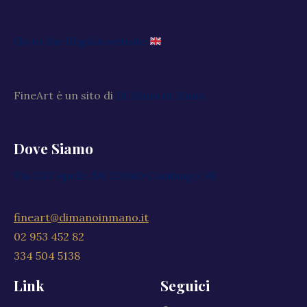
Go to the English website
FineArt è un sito di
Di Mano in Mano
Dove Siamo
Via XXV Aprile, 59, 20040 Cambiago MI
fineart@dimanoinmano.it
02 953 452 82
334 504 5138
Link
Seguici