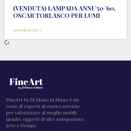
(VENDUTA) LAMPADA ANNI ’50 ’60,
OSCAR TORLASCO PER LUMI
SCOPRI DI PIÙ »
FineArt by Di Mano in Mano è un
team di esperti al vostro servizio
per valorizzare al meglio mobili,
quadri, oggetti di alto antiquariato,
arte e Design.