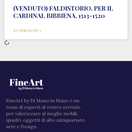
(VENDUTO) FALDISTORIO, PER IL
CARDINAL BIBBIENA, 1513-1520
SCOPRI DI PIÙ »
FineArt by Di Mano in Mano è un
team di esperti al vostro servizio
per valorizzare al meglio mobili,
quadri, oggetti di alto antiquariato,
arte e Design.