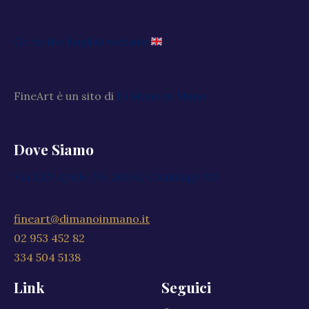
Go to the English website
FineArt è un sito di
Di Mano in Mano
Dove Siamo
Via XXV Aprile, 59, 20040 Cambiago MI
fineart@dimanoinmano.it
02 953 452 82
334 504 5138
Link
Seguici