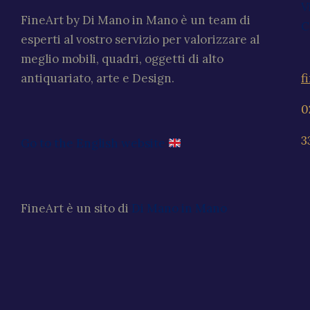
V
FineArt by Di Mano in Mano è un team di
C
esperti al vostro servizio per valorizzare al
meglio mobili, quadri, oggetti di alto
f
antiquariato, arte e Design.
0
3
Go to the English website
FineArt è un sito di
Di Mano in Mano