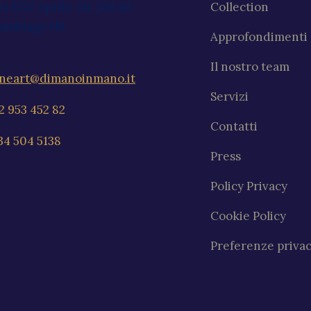
ia XXV Aprile, 59, 20040
Collection
ambiago MI
Approfondimenti
Il nostro team
ineart@dimanoinmano.it
Servizi
2 953 452 82
Contatti
34 504 5138
Press
Policy Privacy
Cookie Policy
Preferenze priva