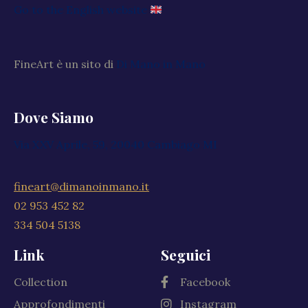
Go to the English website
FineArt è un sito di
Di Mano in Mano
Dove Siamo
Via XXV Aprile, 59, 20040 Cambiago MI
fineart@dimanoinmano.it
02 953 452 82
334 504 5138
Link
Seguici
Collection
Facebook
Approfondimenti
Instagram