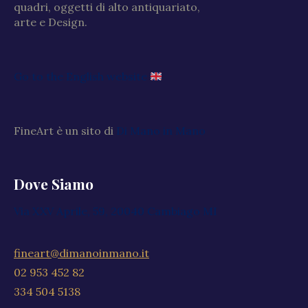
quadri, oggetti di alto antiquariato,
arte e Design.
Go to the English website
FineArt è un sito di
Di Mano in Mano
Dove Siamo
Via XXV Aprile, 59, 20040 Cambiago MI
fineart@dimanoinmano.it
02 953 452 82
334 504 5138