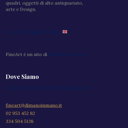
quadri, oggetti di alto antiquariato,
arte e Design.
Go to the English website
FineArt è un sito di
Di Mano in Mano
Dove Siamo
Via XXV Aprile, 59, 20040 Cambiago MI
fineart@dimanoinmano.it
02 953 452 82
334 504 5138