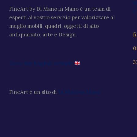
V
FineArt by Di Mano in Mano è un team di
C
esperti al vostro servizio per valorizzare al
meglio mobili, quadri, oggetti di alto
f
antiquariato, arte e Design.
0
3
Go to the English website
FineArt è un sito di
Di Mano in Mano