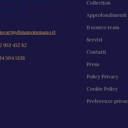
ia XXV Aprile, 59, 20040
Collection
ambiago MI
Approfondimenti
Il nostro team
ineart@dimanoinmano.it
Servizi
2 953 452 82
Contatti
34 504 5138
Press
Policy Privacy
Cookie Policy
Preferenze priva