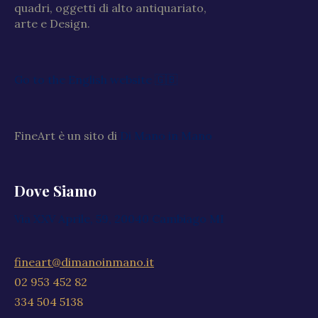
quadri, oggetti di alto antiquariato,
arte e Design.
Go to the English website 🇬🇧
FineArt è un sito di
Di Mano in Mano
Dove Siamo
Via XXV Aprile, 59, 20040 Cambiago MI
fineart@dimanoinmano.it
02 953 452 82
334 504 5138