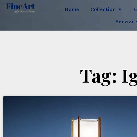
Home
Collection
G
Servizi
Tag: I