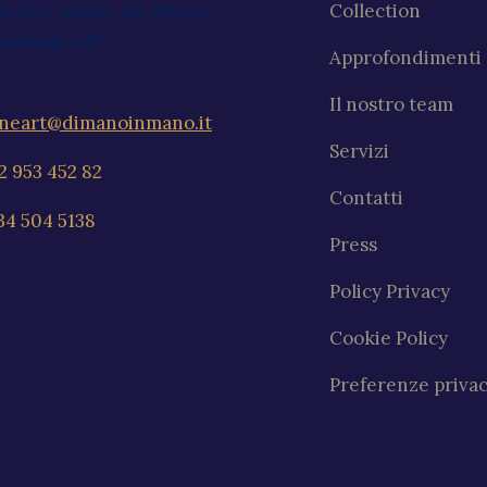
ia XXV Aprile, 59, 20040
Collection
ambiago MI
Approfondimenti
Il nostro team
ineart@dimanoinmano.it
Servizi
2 953 452 82
Contatti
34 504 5138
Press
Policy Privacy
Cookie Policy
Preferenze priva