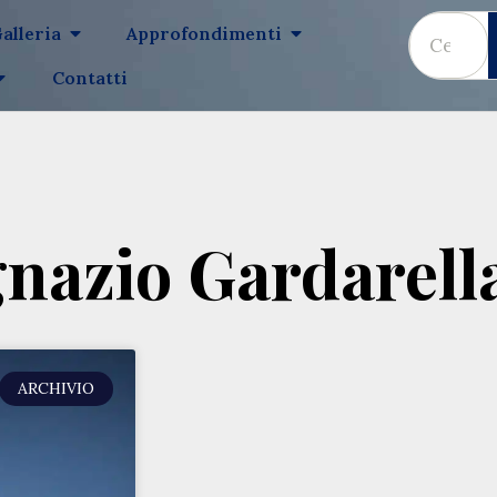
alleria
Approfondimenti
Contatti
gnazio Gardarell
ARCHIVIO