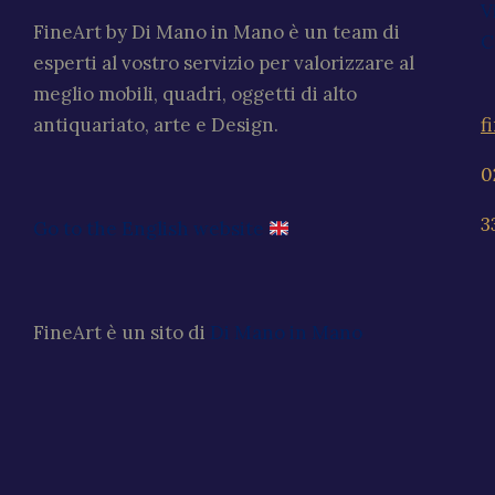
V
FineArt by Di Mano in Mano è un team di
C
esperti al vostro servizio per valorizzare al
meglio mobili, quadri, oggetti di alto
f
antiquariato, arte e Design.
0
3
Go to the English website
FineArt è un sito di
Di Mano in Mano