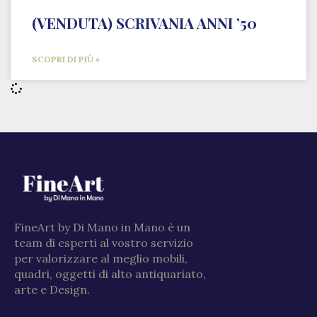
(VENDUTA) SCRIVANIA ANNI ’50
SCOPRI DI PIÙ »
FineArt by Di Mano in Mano è un
team di esperti al vostro servizio
per valorizzare al meglio mobili,
quadri, oggetti di alto antiquariato,
arte e Design.