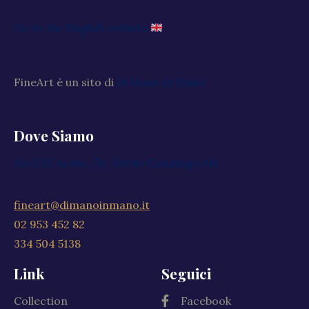
Go to the English website
FineArt è un sito di
Di Mano in Mano
Dove Siamo
Via XXV Aprile, 59, 20040 Cambiago MI
fineart@dimanoinmano.it
02 953 452 82
334 504 5138
Link
Seguici
Collection
Facebook