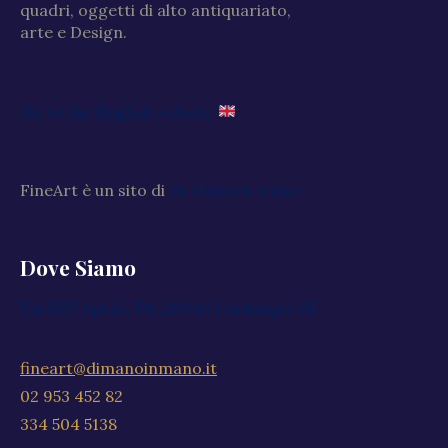
quadri, oggetti di alto antiquariato,
arte e Design.
Go to the English website
FineArt è un sito di
Di Mano in Mano
Dove Siamo
Via XXV Aprile, 59, 20040 Cambiago MI
fineart@dimanoinmano.it
02 953 452 82
334 504 5138