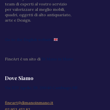
team di esperti al vostro servizio
per valorizzare al meglio mobili,
quadri, oggetti di alto antiquariato,
arte e Design.
Go to the English website
FineArt è un sito di
Di Mano in Mano
Dove Siamo
Via XXV Aprile, 59, 20040 Cambiago MI
fineart@dimanoinmano.it
02 953 452 82