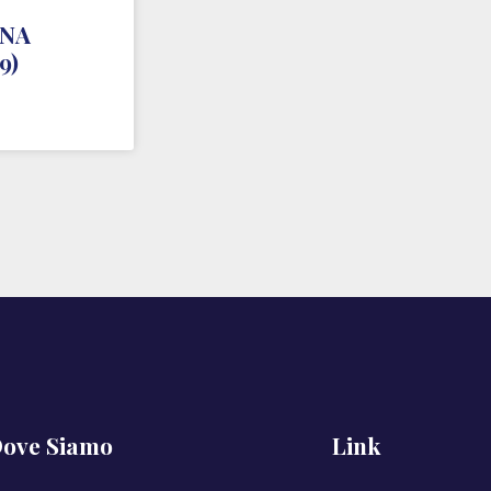
INA
9)
ove Siamo
Link