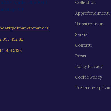
ia XXV Aprile, 59, 20040
Collection
ambiago MI
Approfondimenti
Il nostro team
ineart@dimanoinmano.it
Servizi
2 953 452 82
Contatti
34 504 5138
Press
Policy Privacy
Cookie Policy
Preferenze priva