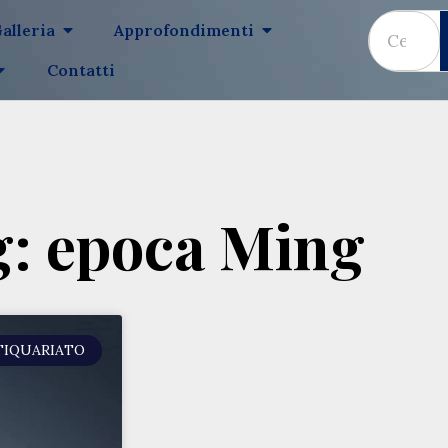
alleria
Approfondimenti
Contatti
g: epoca Ming
TIQUARIATO