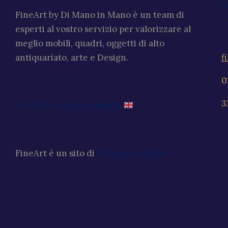
V
FineArt by Di Mano in Mano è un team di
C
esperti al vostro servizio per valorizzare al
meglio mobili, quadri, oggetti di alto
f
antiquariato, arte e Design.
0
3
Go to the English website
FineArt è un sito di
Di Mano in Mano