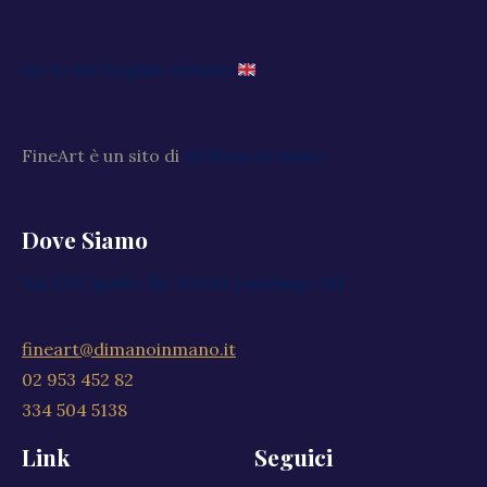
Go to the English website
FineArt è un sito di
Di Mano in Mano
Dove Siamo
Via XXV Aprile, 59, 20040 Cambiago MI
fineart@dimanoinmano.it
02 953 452 82
334 504 5138
Link
Seguici