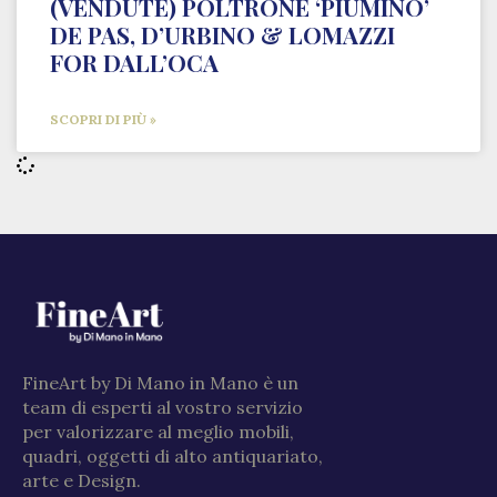
(VENDUTE) POLTRONE ‘PIUMINO’
DE PAS, D’URBINO & LOMAZZI
FOR DALL’OCA
SCOPRI DI PIÙ »
FineArt by Di Mano in Mano è un
team di esperti al vostro servizio
per valorizzare al meglio mobili,
quadri, oggetti di alto antiquariato,
arte e Design.