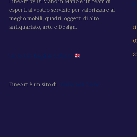
FineArt by Di Mano in Mano è un team di
C
esperti al vostro servizio per valorizzare al
meglio mobili, quadri, oggetti di alto
f
antiquariato, arte e Design.
0
3
Go to the English website
FineArt è un sito di
Di Mano in Mano