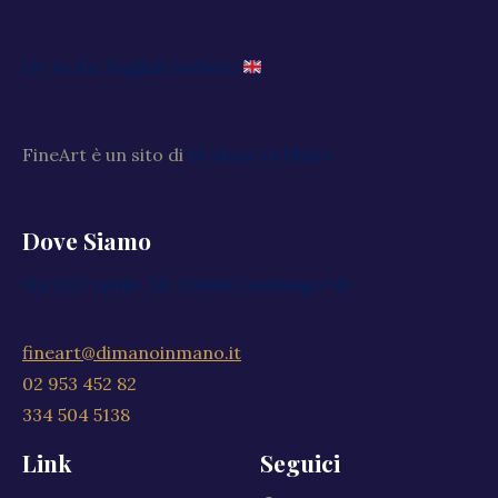
Go to the English website
FineArt è un sito di
Di Mano in Mano
Dove Siamo
Via XXV Aprile, 59, 20040 Cambiago MI
fineart@dimanoinmano.it
02 953 452 82
334 504 5138
Link
Seguici