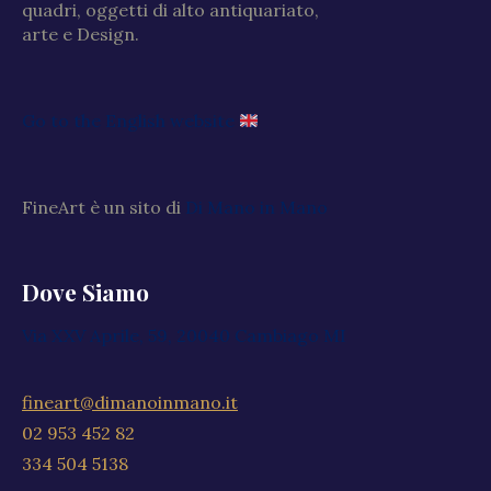
quadri, oggetti di alto antiquariato,
arte e Design.
Go to the English website
FineArt è un sito di
Di Mano in Mano
Dove Siamo
Via XXV Aprile, 59, 20040 Cambiago MI
fineart@dimanoinmano.it
02 953 452 82
334 504 5138