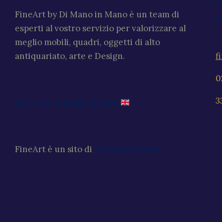
V
FineArt by Di Mano in Mano è un team di
C
esperti al vostro servizio per valorizzare al
meglio mobili, quadri, oggetti di alto
f
antiquariato, arte e Design.
0
3
Go to the English website
FineArt è un sito di
Di Mano in Mano