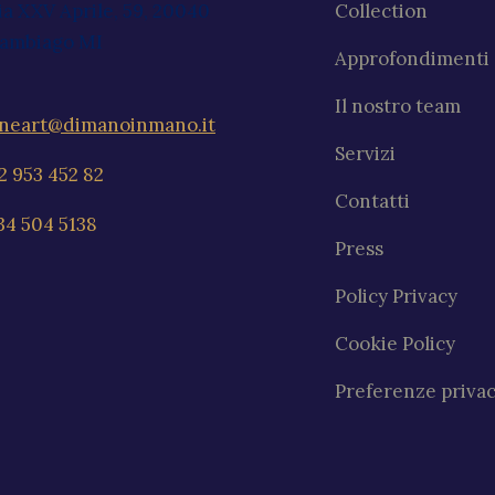
ia XXV Aprile, 59, 20040
Collection
ambiago MI
Approfondimenti
Il nostro team
ineart@dimanoinmano.it
Servizi
2 953 452 82
Contatti
34 504 5138
Press
Policy Privacy
Cookie Policy
Preferenze priva