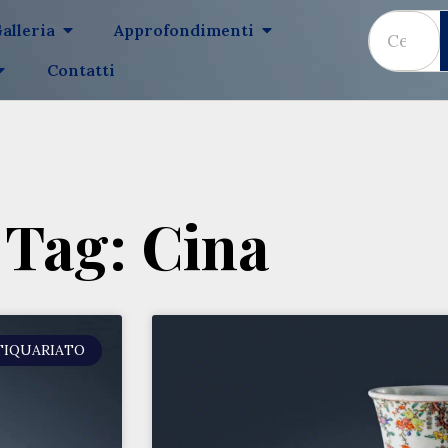
alleria
Approfondimenti
Contatti
Tag: Cina
TIQUARIATO