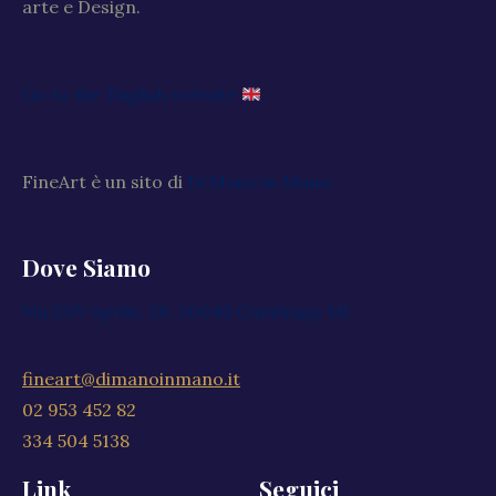
arte e Design.
Go to the English website
FineArt è un sito di
Di Mano in Mano
Dove Siamo
Via XXV Aprile, 59, 20040 Cambiago MI
fineart@dimanoinmano.it
02 953 452 82
334 504 5138
Link
Seguici