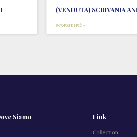
I
(VENDUTA) SCRIVANIA ANN
SCOPRI DI PIÙ »
ove Siamo
Link
ia XXV Aprile, 59, 20040
Collection