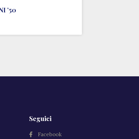
I ’50
Seguici
Facebook