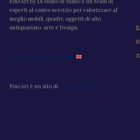
FineArt by Di Mano in Mano è un team di
C
esperti al vostro servizio per valorizzare al
meglio mobili, quadri, oggetti di alto
f
antiquariato, arte e Design.
0
3
Go to the English website
FineArt è un sito di
Di Mano in Mano