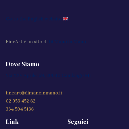
Go to the English website
FineArt è un sito di
Di Mano in Mano
Dove Siamo
Via XXV Aprile, 59, 20040 Cambiago MI
fineart@dimanoinmano.it
02 953 452 82
334 504 5138
Link
Seguici