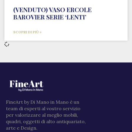
(VENDUTO) VASO ERCOLE
BAROVIER SERIE ‘LENTI’
SCOPRI DI PIÙ »
FineArt by Di Mano in Mano è un
team di esperti al vostro servizio
per valorizzare al meglio mobili,
quadri, oggetti di alto antiquariato,
arte e Design.