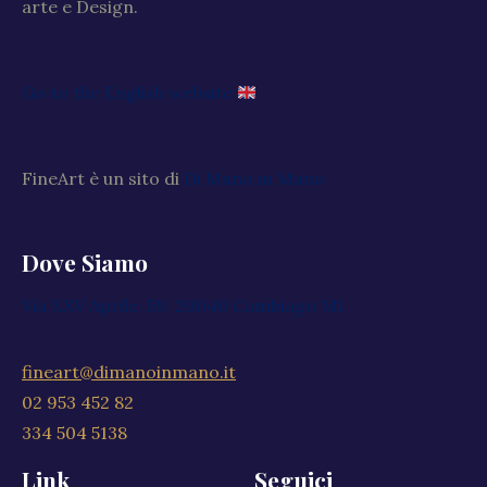
arte e Design.
Go to the English website
FineArt è un sito di
Di Mano in Mano
Dove Siamo
Via XXV Aprile, 59, 20040 Cambiago MI
fineart@dimanoinmano.it
02 953 452 82
334 504 5138
Link
Seguici