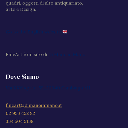
quadri, oggetti di alto antiquariato,
arte e Design.
Go to the English website
FineArt è un sito di
Di Mano in Mano
Dove Siamo
Via XXV Aprile, 59, 20040 Cambiago MI
fineart@dimanoinmano.it
02 953 452 82
334 504 5138