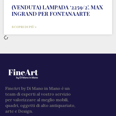
(VENDUTA) LAMPADA ‘2259/2’, MAX
INGRAND PER FONTANAARTE
SCOPRI DI PIÙ »
FineArt by Di Mano in Mano è un
team di esperti al vostro servizio
per valorizzare al meglio mobili,
quadri, oggetti di alto antiquariato,
arte e Design.