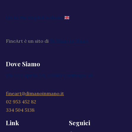
Go to the English website
FineArt è un sito di
Di Mano in Mano
Dove Siamo
Via XXV Aprile, 59, 20040 Cambiago MI
fineart@dimanoinmano.it
02 953 452 82
334 504 5138
Link
Seguici