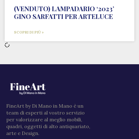
(VENDUTO) LAMPADARIO ‘2023’
GINO SARFATTI PER ARTELUCE
SCOPRI DI PIÙ »
FineArt by Di Mano in Mano è un
team di esperti al vostro servizio
per valorizzare al meglio mobili,
quadri, oggetti di alto antiquariato,
arte e Design.