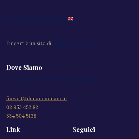
Go to the English website
FineArt è un sito di
Di Mano in Mano
Dove Siamo
Via XXV Aprile, 59, 20040 Cambiago MI
fineart@dimanoinmano.it
02 953 452 82
334 504 5138
Link
Seguici