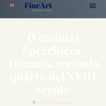
(Venduta)
Specchiera.
Toscana, secondo
quarto del XVIII
secolo
Arredi Antiquariato