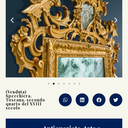
(Venduta)
Specchiera.
Toscana, secondo
quarto del XVIII
secolo