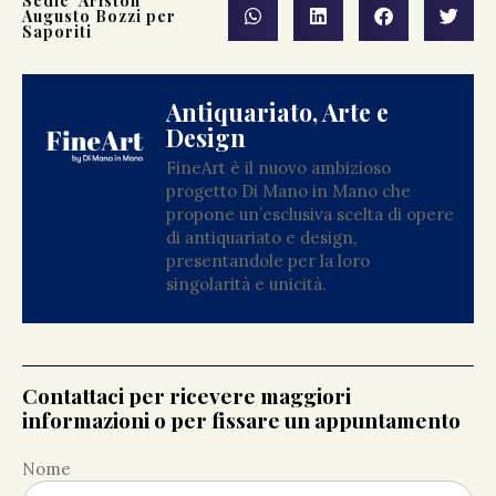
Sedie ‘Ariston’
Augusto Bozzi per
Saporiti
Antiquariato, Arte e
Design
FineArt è il nuovo ambizioso
progetto Di Mano in Mano che
propone un’esclusiva scelta di opere
di antiquariato e design,
presentandole per la loro
singolarità e unicità.
Contattaci per ricevere maggiori
informazioni o per fissare un appuntamento
Nome