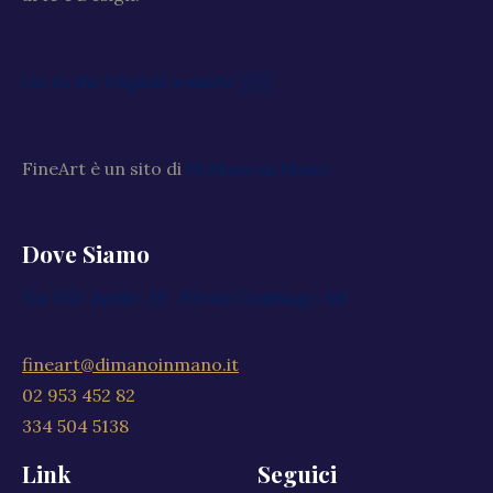
Go to the English website 🇬🇧
FineArt è un sito di
Di Mano in Mano
Dove Siamo
Via XXV Aprile, 59, 20040 Cambiago MI
fineart@dimanoinmano.it
02 953 452 82
334 504 5138
Link
Seguici