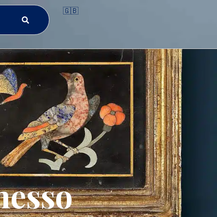
🇬🇧
messo