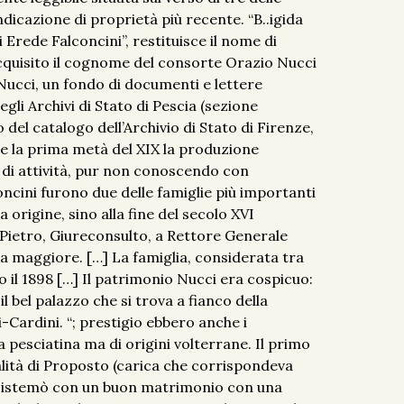
ndicazione di proprietà più recente. “B..igida
 Erede Falconcini”, restituisce il nome di
acquisito il cognome del consorte Orazio Nucci
Nucci, un fondo di documenti e lettere
egli Archivi di Stato di Pescia (sezione
no del catalogo dell’Archivio di Stato di Firenze,
I e la prima metà del XIX la produzione
 di attività, pur non conoscendo con
concini furono due delle famiglie più importanti
a origine, sino alla fine del secolo XVI
 Pietro, Giureconsulto, a Rettore Generale
lla maggiore. […] La famiglia, considerata tra
nno il 1898 […] Il patrimonio Nucci era cospicuo:
 bel palazzo che si trova a fianco della
Cardini. “; prestigio ebbero anche i
a pesciatina ma di origini volterrane. Il primo
ualità di Proposto (carica che corrispondeva
pa. Sistemò con un buon matrimonio con una