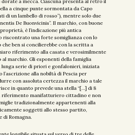
dorate a mecca. Ciascuna presenta al retro il
tella a cinque punte sormontata da Capo
nti di un lambello di rosso”), mentre solo due
nentis De Buonvicinis”. Il marchio, con buone
proprietà, è l’indicazione più antica
 riscontrato una forte somiglianza con lo
 che ben si concilierebbe con la scritta a
iaro riferimento alla casata e verosimilmente
al marchio. Gli esponenti della famiglia
unga serie di priori e gonfalonieri, iniziata
 l’ascrizione alla nobiltà di Pescia per
durre con assoluta certezza il marchio a tale
erisce in quanto prevede una stella “[…] di 8
un riferimento manifatturiero cittadino e non
famiglie tradizionalmente appartenenti alla
camente soggetti allo stesso partito,
 e di Romagna.
nte leggibile situata sul verso di tre delle