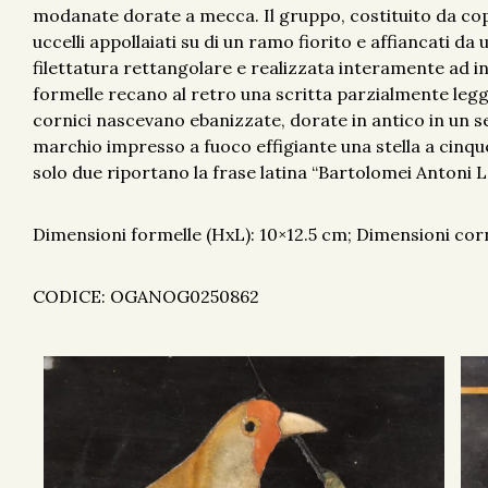
modanate dorate a mecca. Il gruppo, costituito da cop
uccelli appollaiati su di un ramo fiorito e affiancati da
filettatura rettangolare e realizzata interamente ad i
formelle recano al retro una scritta parzialmente leggib
cornici nascevano ebanizzate, dorate in antico in un 
marchio impresso a fuoco effigiante una stella a cin
solo due riportano la frase latina “Bartolomei Antoni L
Dimensioni formelle (HxL): 10×12.5 cm; Dimensioni corn
CODICE: OGANOG0250862