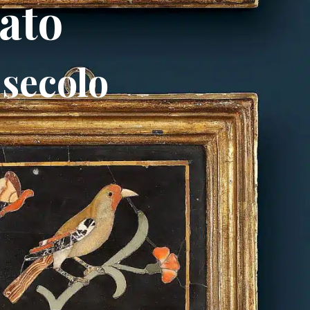
iato
 secolo