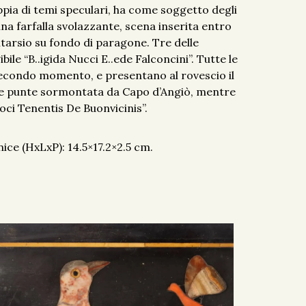
pia di temi speculari, ha come soggetto degli
 una farfalla svolazzante, scena inserita entro
ntarsio su fondo di paragone. Tre delle
ile “B..igida Nucci E..ede Falconcini”. Tutte le
secondo momento, e presentano al rovescio il
que punte sormontata da Capo d’Angiò, mentre
oci Tenentis De Buonvicinis”.
ice (HxLxP): 14.5×17.2×2.5 cm.