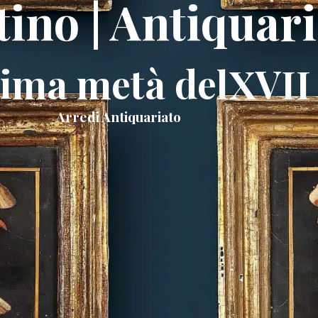
tino | Antiquar
rima metà delXVII
Arredi Antiquariato