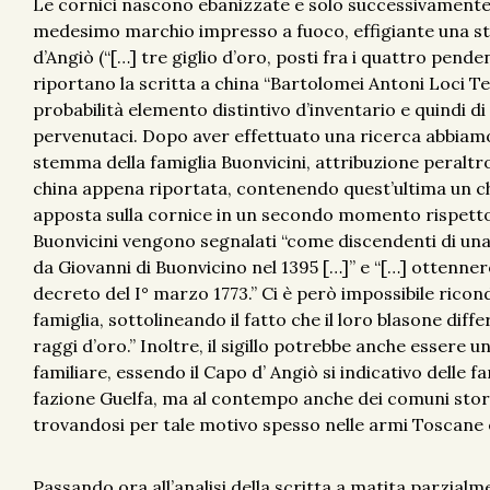
Le cornici nascono ebanizzate e solo successivamente 
medesimo marchio impresso a fuoco, effigiante una s
d’Angiò (“[…] tre giglio d’oro, posti fra i quattro pende
riportano la scritta a china “Bartolomei Antoni Loci Te
probabilità elemento distintivo d’inventario e quindi di 
pervenutaci. Dopo aver effettuato una ricerca abbiamo
stemma della famiglia Buonvicini, attribuzione peraltro
china appena riportata, contenendo quest’ultima un ch
apposta sulla cornice in un secondo momento rispetto 
Buonvicini vengono segnalati “come discendenti di una l
da Giovanni di Buonvicino nel 1395 […]” e “[…] ottennero
decreto del I° marzo 1773.” Ci è però impossibile ricon
famiglia, sottolineando il fatto che il loro blasone diff
raggi d’oro.” Inoltre, il sigillo potrebbe anche essere 
familiare, essendo il Capo d’ Angiò si indicativo delle 
fazione Guelfa, ma al contempo anche dei comuni stori
trovandosi per tale motivo spesso nelle armi Toscane
Passando ora all’analisi della scritta a matita parzialme