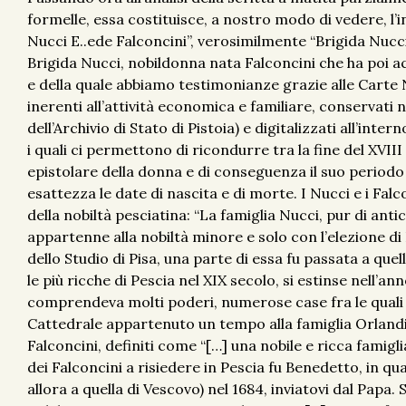
formelle, essa costituisce, a nostro modo di vedere, l’i
Nucci E..ede Falconcini”, verosimilmente “Brigida Nucci
Brigida Nucci, nobildonna nata Falconcini che ha poi 
e della quale abbiamo testimonianze grazie alle Carte 
inerenti all’attività economica e familiare, conservati n
dell’Archivio di Stato di Pistoia) e digitalizzati all’inter
i quali ci permettono di ricondurre tra la fine del XVII
epistolare della donna e di conseguenza il suo periodo
esattezza le date di nascita e di morte. I Nucci e i Fal
della nobiltà pesciatina: “La famiglia Nucci, pur di antic
appartenne alla nobiltà minore e solo con l’elezione di
dello Studio di Pisa, una parte di essa fu passata a que
le più ricche di Pescia nel XIX secolo, si estinse nell’a
comprendeva molti poderi, numerose case fra le quali il
Cattedrale appartenuto un tempo alla famiglia Orlandi-
Falconcini, definiti come “[…] una nobile e ricca famigli
dei Falconcini a risiedere in Pescia fu Benedetto, in q
allora a quella di Vescovo) nel 1684, inviatovi dal Pa