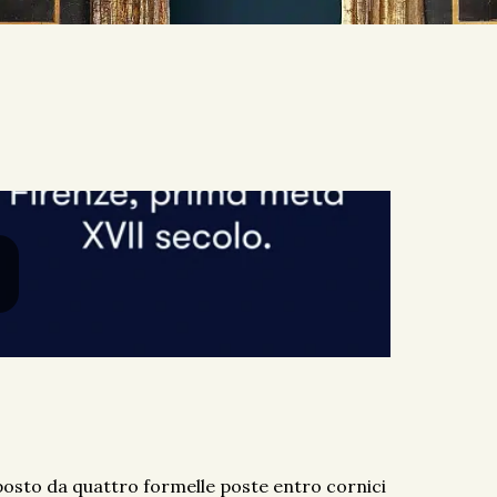
osto da quattro formelle poste entro cornici