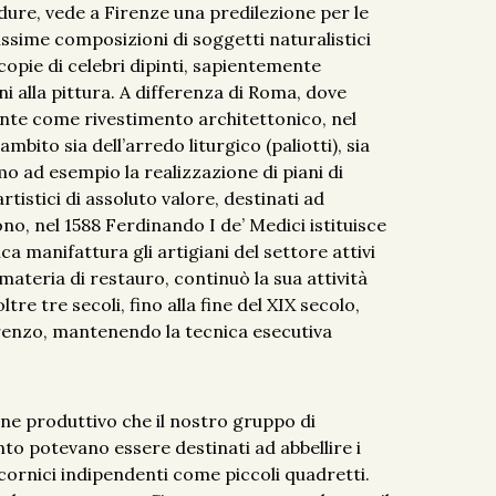
dure, vede a Firenze una predilezione per le
issime composizioni di soggetti naturalistici
 copie di celebri dipinti, sapientemente
i alla pittura. A differenza di Roma, dove
nte come rivestimento architettonico, nel
to sia dell’arredo liturgico (paliotti), sia
amo ad esempio la realizzazione di piani di
artistici di assoluto valore, destinati ad
no, nel 1588 Ferdinando I de’ Medici istituisce
ica manifattura gli artigiani del settore attivi
 materia di restauro, continuò la sua attività
re tre secoli, fino alla fine del XIX secolo,
orenzo, mantenendo la tecnica esecutiva
lone produttivo che il nostro gruppo di
to potevano essere destinati ad abbellire i
 cornici indipendenti come piccoli quadretti.