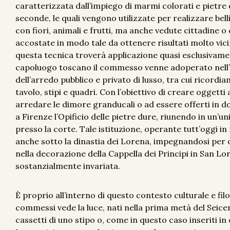
caratterizzata dall’impiego di marmi colorati e pietre 
seconde, le quali vengono utilizzate per realizzare bell
con fiori, animali e frutti, ma anche vedute cittadine o
accostate in modo tale da ottenere risultati molto vicin
questa tecnica troverà applicazione quasi esclusivame
capoluogo toscano il commesso venne adoperato nell’ambi
dell’arredo pubblico e privato di lusso, tra cui ricordi
tavolo, stipi e quadri. Con l’obiettivo di creare oggetti 
arredare le dimore granducali o ad essere offerti in do
a Firenze l’Opificio delle pietre dure, riunendo in un’un
presso la corte. Tale istituzione, operante tutt’oggi in
anche sotto la dinastia dei Lorena, impegnandosi per olt
nella decorazione della Cappella dei Principi in San L
sostanzialmente invariata.
È proprio all’interno di questo contesto culturale e fi
commessi vede la luce, nati nella prima metà del Seicen
cassetti di uno stipo o, come in questo caso inseriti in