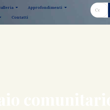
alleria
Approfondimenti
Contatti
aio comunitario