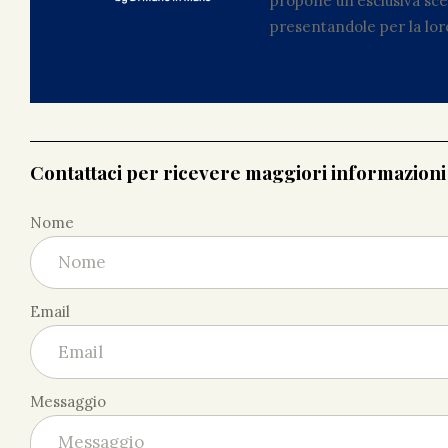
propone un’esclusiva scel
presentandole per la loro
Contattaci per ricevere maggiori informazion
Nome
Email
Messaggio