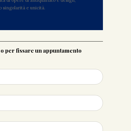
ta di opere di antiquariato e design,
 singolarità e unicità.
i o per fissare un appuntamento