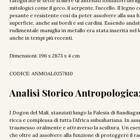
raffigurate le sette schiere di antenati fondatori del li
mitologici come il geco, il serpente, l’uccello. Il legno 
pesante e resistente così da poter assolvere alla sua fu
superficie, anche sui bordi e sui cardini. Essendo andat
rudimentale maniglia in metallo era stata inserita nel l
anche in tempi più recenti.
Dimensioni: 196 x 2873 x 4 cm
CODICE: ANMOAL0257810
Analisi Storico Antropologica
I Dogon del Mali, stanziati lungo la Falesia di Bandiaga
ricca e complessa di tutta l’Africa subsahariana. In ass
trasmesso oralmente e attraverso la scultura. Un esemp
che oltre ad assolvere alla funzione di proteggere il r